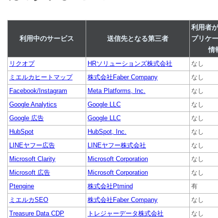
利用者
利用中のサービス
送信先となる第三者
プリケ
情
リクオプ
HRソリューションズ株式会社
なし
ミエルカヒートマップ
株式会社Faber Company
なし
Facebook/Instagram
Meta Platforms, Inc.
なし
Google Analytics
Google LLC
なし
Google 広告
Google LLC
なし
HubSpot
HubSpot, Inc.
なし
LINEヤフー広告
LINEヤフー株式会社
なし
Microsoft Clarity
Microsoft Corporation
なし
Microsoft 広告
Microsoft Corporation
なし
Ptengine
株式会社Ptmind
有
ミエルカSEO
株式会社Faber Company
なし
Treasure Data CDP
トレジャーデータ株式会社
なし