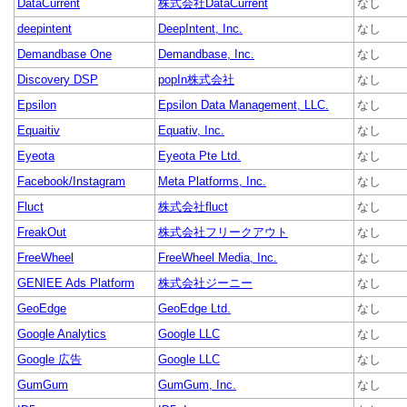
DataCurrent
株式会社DataCurrent
なし
deepintent
DeepIntent, Inc.
なし
Demandbase One
Demandbase, Inc.
なし
Discovery DSP
popIn株式会社
なし
Epsilon
Epsilon Data Management, LLC.
なし
Equaitiv
Equativ, Inc.
なし
Eyeota
Eyeota Pte Ltd.
なし
Facebook/Instagram
Meta Platforms, Inc.
なし
Fluct
株式会社fluct
なし
FreakOut
株式会社フリークアウト
なし
FreeWheel
FreeWheel Media, Inc.
なし
GENIEE Ads Platform
株式会社ジーニー
なし
GeoEdge
GeoEdge Ltd.
なし
Google Analytics
Google LLC
なし
Google 広告
Google LLC
なし
GumGum
GumGum, Inc.
なし