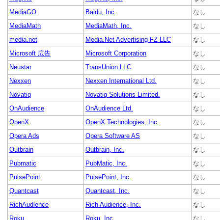
MediaGO
Baidu, Inc.
なし
MediaMath
MediaMath, Inc.
なし
media.net
Media.Net Advertising FZ-LLC
なし
Microsoft 広告
Microsoft Corporation
なし
Neustar
TransUnion LLC
なし
Nexxen
Nexxen International Ltd.
なし
Novatiq
Novatiq Solutions Limited.
なし
OnAudience
OnAudience Ltd.
なし
OpenX
OpenX Technologies, Inc.
なし
Opera Ads
Opera Software AS
なし
Outbrain
Outbrain, Inc.
なし
Pubmatic
PubMatic, Inc.
なし
PulsePoint
PulsePoint, Inc.
なし
Quantcast
Quantcast, Inc.
なし
RichAudience
Rich Audience, Inc.
なし
Roku
Roku, Inc.
なし