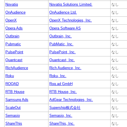
Novatiq
Novatiq Solutions Limited.
なし
OnAudience
OnAudience Ltd.
なし
OpenX
OpenX Technologies, Inc.
なし
Opera Ads
Opera Software AS
なし
Outbrain
Outbrain, Inc.
なし
Pubmatic
PubMatic, Inc.
なし
PulsePoint
PulsePoint, Inc.
なし
Quantcast
Quantcast, Inc.
なし
RichAudience
Rich Audience, Inc.
なし
Roku
Roku, Inc.
なし
ROQAD
Roq.ad GmbH
なし
RTB House
RTB House, Inc.
なし
Samsung Ads
AdGear Technologies, Inc.
なし
ScaleOut
Supership株式会社
なし
Semasio
Semasio, Inc.
なし
ShareThis
ShareThis, Inc.
なし