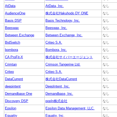
AtData
AtData, Inc.
なし
AudienceOne
株式会社Hakuhodo DY ONE
なし
Basis DSP
Basis Technology, Inc.
なし
Beeswax
Beeswax, Inc.
なし
Between Exchange
Between Exchange, Inc.
なし
BidSwitch
Criteo S.A.
なし
bombora
Bombora, Inc.
なし
CA ProFit-X
株式会社サイバーエージェント
なし
Crimtan
Crimson Tangerine Ltd.
なし
Criteo
Criteo S.A.
なし
DataCurrent
株式会社DataCurrent
なし
deepintent
DeepIntent, Inc.
なし
Demandbase One
Demandbase, Inc.
なし
Discovery DSP
popIn株式会社
なし
Epsilon
Epsilon Data Management, LLC.
なし
Equaitiv
Equativ, Inc.
なし