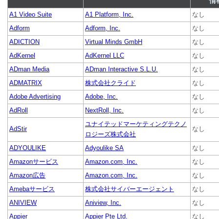
情
A1 Video Suite
A1 Platform, Inc.
なし
Adform
Adform, Inc.
なし
ADICTION
Virtual Minds GmbH
なし
AdKernel
AdKernel LLC
なし
ADman Media
ADman Interactive S.L.U.
なし
ADMATRIX
株式会社クライド
なし
Adobe Advertising
Adobe, Inc.
なし
AdRoll
NextRoll, Inc.
なし
ユナイテッドマーケティングテクノ
AdStir
なし
ロジーズ株式会社
ADYOULIKE
Adyoulike SA
なし
Amazonサービス
Amazon.com, Inc.
なし
Amazon広告
Amazon.com, Inc.
なし
Amebaサービス
株式会社サイバーエージェント
なし
ANIVIEW
Aniview, Inc.
なし
Appier
Appier Pte Ltd.
なし