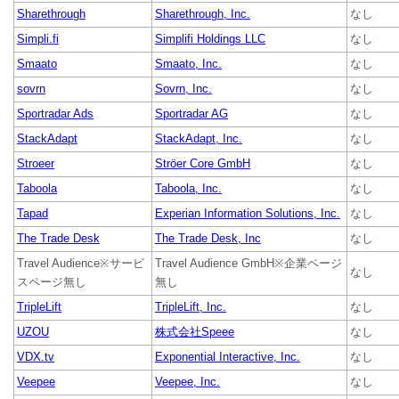
Sharethrough
Sharethrough, Inc.
なし
Simpli.fi
Simplifi Holdings LLC
なし
Smaato
Smaato, Inc.
なし
sovrn
Sovrn, Inc.
なし
Sportradar Ads
Sportradar AG
なし
StackAdapt
StackAdapt, Inc.
なし
Stroeer
Ströer Core GmbH
なし
Taboola
Taboola, Inc.
なし
Tapad
Experian Information Solutions, Inc.
なし
The Trade Desk
The Trade Desk, Inc
なし
Travel Audience※サービ
Travel Audience GmbH※企業ページ
なし
スページ無し
無し
TripleLift
TripleLift, Inc.
なし
UZOU
株式会社Speee
なし
VDX.tv
Exponential Interactive, Inc.
なし
Veepee
Veepee, Inc.
なし