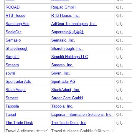
ROQAD
Roq.ad GmbH
なし
RTB House
RTB House, Inc.
なし
Samsung Ads
AdGear Technologies, Inc.
なし
ScaleOut
Supership株式会社
なし
Semasio
Semasio, Inc.
なし
Sharethrough
Sharethrough, Inc.
なし
Simpli.fi
Simplifi Holdings LLC
なし
Smaato
Smaato, Inc.
なし
sovrn
Sovrn, Inc.
なし
Sportradar Ads
Sportradar AG
なし
StackAdapt
StackAdapt, Inc.
なし
Stroeer
Ströer Core GmbH
なし
Taboola
Taboola, Inc.
なし
Tapad
Experian Information Solutions, Inc.
なし
The Trade Desk
The Trade Desk, Inc
なし
Travel Audience※サービ
Travel Audience GmbH※企業ページ