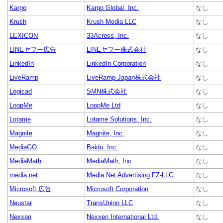
Kargo
Kargo Global, Inc.
なし
Krush
Krush Media LLC
なし
LEXICON
33Across, Inc.
なし
LINEヤフー広告
LINEヤフー株式会社
なし
LinkedIn
LinkedIn Corporation
なし
LiveRamp
LiveRamp Japan株式会社
なし
Logicad
SMN株式会社
なし
LoopMe
LoopMe Ltd
なし
Lotame
Lotame Solutions, Inc.
なし
Magnite
Magnite, Inc.
なし
MediaGO
Baidu, Inc.
なし
MediaMath
MediaMath, Inc.
なし
media.net
Media.Net Advertising FZ-LLC
なし
Microsoft 広告
Microsoft Corporation
なし
Neustar
TransUnion LLC
なし
Nexxen
Nexxen International Ltd.
なし