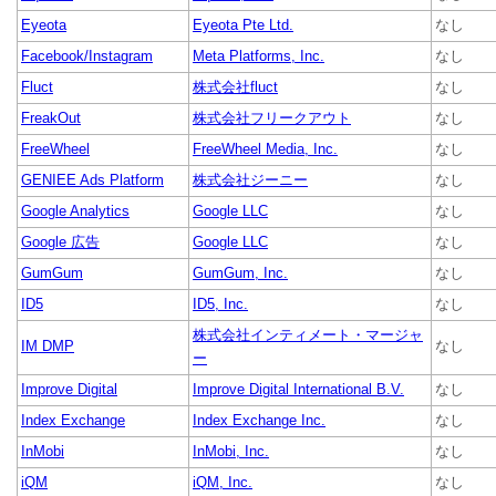
Eyeota
Eyeota Pte Ltd.
なし
Facebook/Instagram
Meta Platforms, Inc.
なし
Fluct
株式会社fluct
なし
FreakOut
株式会社フリークアウト
なし
FreeWheel
FreeWheel Media, Inc.
なし
GENIEE Ads Platform
株式会社ジーニー
なし
Google Analytics
Google LLC
なし
Google 広告
Google LLC
なし
GumGum
GumGum, Inc.
なし
ID5
ID5, Inc.
なし
株式会社インティメート・マージャ
IM DMP
なし
ー
Improve Digital
Improve Digital International B.V.
なし
Index Exchange
Index Exchange Inc.
なし
InMobi
InMobi, Inc.
なし
iQM
iQM, Inc.
なし