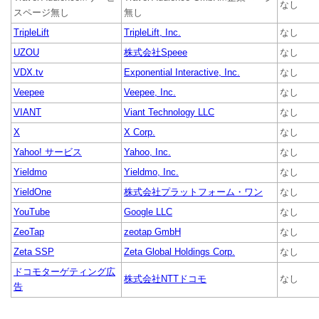
なし
スページ無し
無し
TripleLift
TripleLift, Inc.
なし
UZOU
株式会社Speee
なし
VDX.tv
Exponential Interactive, Inc.
なし
Veepee
Veepee, Inc.
なし
VIANT
Viant Technology LLC
なし
X
X Corp.
なし
Yahoo! サービス
Yahoo, Inc.
なし
Yieldmo
Yieldmo, Inc.
なし
YieldOne
株式会社プラットフォーム・ワン
なし
YouTube
Google LLC
なし
ZeoTap
zeotap GmbH
なし
Zeta SSP
Zeta Global Holdings Corp.
なし
ドコモターゲティング広
株式会社NTTドコモ
なし
告