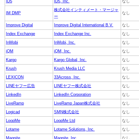
ID5
ID5, Inc.
なし
株式会社インティメート・マージャ
IM DMP
なし
ー
Improve Digital
Improve Digital International B.V.
なし
Index Exchange
Index Exchange Inc.
なし
InMobi
InMobi, Inc.
なし
iQM
iQM, Inc.
なし
Kargo
Kargo Global, Inc.
なし
Krush
Krush Media LLC
なし
LEXICON
33Across, Inc.
なし
LINEヤフー広告
LINEヤフー株式会社
なし
LinkedIn
LinkedIn Corporation
なし
LiveRamp
LiveRamp Japan株式会社
なし
Logicad
SMN株式会社
なし
LoopMe
LoopMe Ltd
なし
Lotame
Lotame Solutions, Inc.
なし
Magnite
Magnite, Inc.
なし